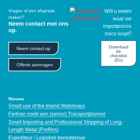
Vragen of een afspraak
Wilt u weten
maken?
waar uw
Neem contact met ons
importproces
op.
risico loopt?
Download
Neem contact op
de
checklist
(En)
Offerte aanvragen
Nieuws
Smart use of the Inland Waterways
Ferliner zoekt een (senior) Transportplanner
Smart Importing and Professional Stripping of Long-
Length Metal (Profiles)
Expediteur / Logistiek bemiddelaar